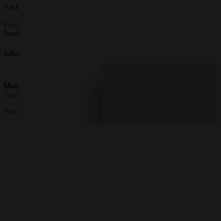
Polska
Kontakt:
Email:
kontakt@mommyplanner.pl
Informacje o bezpieczeństwie produktu
Mommy Planner
Trzymaj z daleka od otwartego ognia i wysokich temperatur.
Przechowuj z dala od wody i wilgoci – kontakt może uszkodzić produ