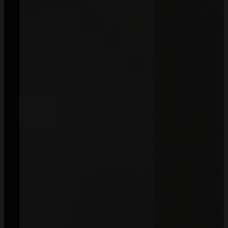
Zamówienia
Regulamin
Dostawa i koszty wysyłki
Zwroty
Sposoby płatności
Prawo do odstąpienia od umowy
Polityka prywatności
Informacje
O nas
Kontakt
B2B