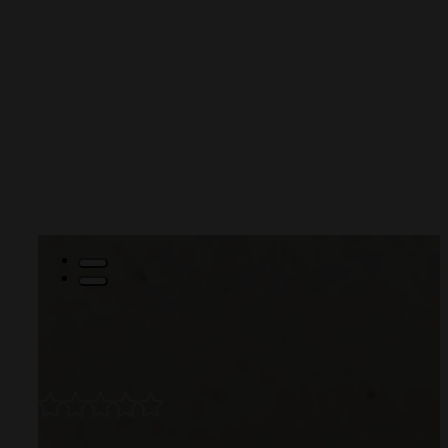
Mini kartka – Urodziny maj
11,00
zł
0 opinii