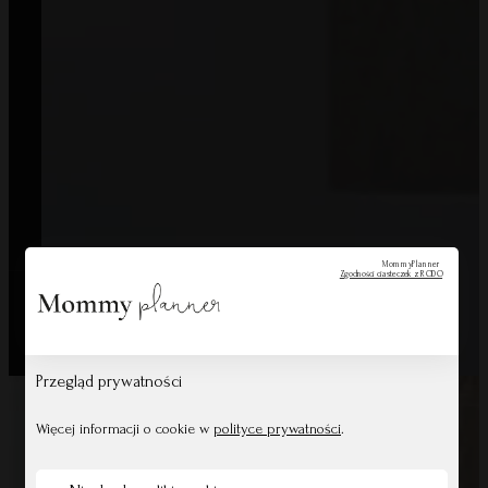
Współpraca
MommyPlanner
Pliki do pobrania
Blog
MommyPlanner
Zgodności ciasteczek z RODO
All Rights Reserved © Mommy Planner
Przegląd prywatności
Więcej informacji o cookie w
polityce prywatności
.