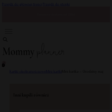
Przejdź do głównej treści
Przejdź do stopki
Darmowa dostawa od 299zł
0
0
Kartki okolicznościowe
Mini kartki
Mini kartka – Urodziny maj
Inni kupili również