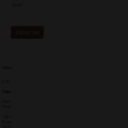
Email
Zapisz się
Kartka z
Informacje o producencie
EAN produktu:
5907284612385
Dane producenta:
Nazwa:
Magdalena Zmarzlińska Grupa Kreatywna
Adres:
Kazimierza Wierzyńskiego 55/5
30-198 Kraków