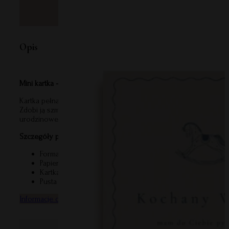
Opis
Mini kartka – Urodziny maj
Kartka pełna świeżości i wiosennej energii, przygotowana z my
Zdobi ją szmaragd – kamień szczęścia, miłości i odnowy. Idealna
urodzinowego.
Szczegóły produktu:
Format: 105x148mm, kartka składana
Papier: wysokiej jakości papier o gramaturze 300g
Kartka w komplecie z białą kopertą, co czyni ją gotowym 
Pusta w środku z miejscem na Twoje wyjątkowe życzenia
Informacje o bezpieczeństwie produktu
Informacje o producenci