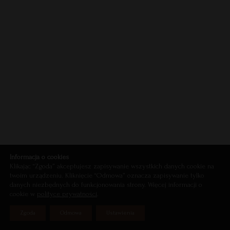
Kartka 
Informacja o cookies
Klikając “Zgoda” akceptujesz zapisywanie wszystkich danych cookie na
twoim urządzeniu. Kliknięcie “Odmowa” oznacza zapisywanie tylko
danych niezbędnych do funkcjonowania strony. Więcej informacji o
cookie w
polityce prywatności
.
Zgoda
Odmowa
Ustawienia