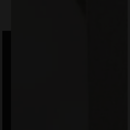
Kup teraz, zapłać za 30 dni.
Od 2018 roku zaufały nam dziesiątki tysięcy klientów
— dziękujemy, że możemy być częścią Waszych historii.
Napisz:
kontakt@mommyplanner.pl
Zadzwoń:
+48 570 777 041
(pon. – pt. 10:00-14:00)
Facebook
Instagram
TikTok