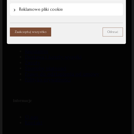
Facebook
Instagram
Reklamowe pliki cookie
TikTok
Zaakceptuj wszystko
Odrzuć
Zamówienia
Regulamin
Dostawa i koszty wysyłki
Zwroty
Sposoby płatności
Prawo do odstąpienia od umowy
Polityka prywatności
Informacje
O nas
Kontakt