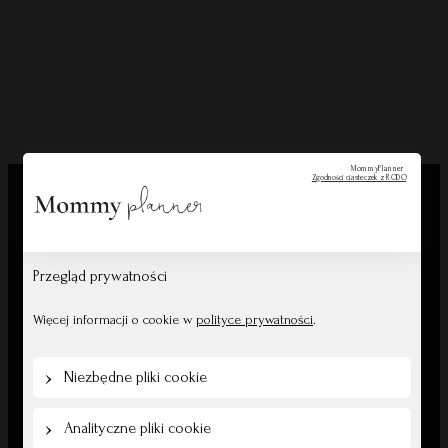
MommyPlanner
Zgodności ciasteczek z RODO
Przegląd prywatności
Więcej informacji o cookie w
polityce prywatności
.
Od 2018 roku zaufały nam dziesiątki tysięcy klientów
— dziękujemy, że możemy być częścią Waszych historii.
Niezbędne pliki cookie
Napisz:
kontakt@mommyplanner.pl
Zadzwoń:
+48 570 777 041
(pon. – pt. 10:00-14:00)
Analityczne pliki cookie