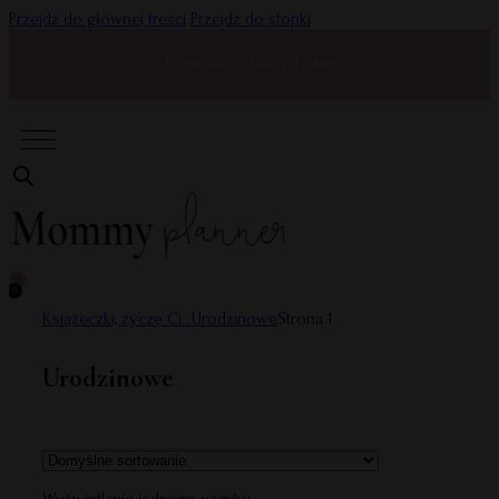
Przejdź do głównej treści
Przejdź do stopki
Darmowa dostawa od 299zł
0
0
Książeczki, życzę Ci...
Urodzinowe
Strona 1
Urodzinowe
Wyświetlanie jednego wyniku