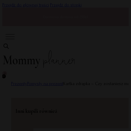
Przejdź do głównej treści
Przejdź do stopki
Darmowa dostawa od 299zł
0
0
Prezenty
Pomysły na prezent
Kartka zdrapka – Czy zostaniesz mo
Inni kupili również