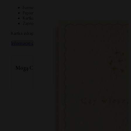
Format kartki: 12x17cm.
Papier: wysokiej jakości papier o gramaturze 300g.
Kartka dwustronnie zadrukowana, w komplecie z kopertą w s
Zaprojektowana i wyprodukowana w Polsce, we współpracy
Kartka zdrapka dostępna jest również w wariancie dla chrzestne
Informacje o bezpieczeństwie produktu
Informacje o producenci
Mogą Ci się również spodobać