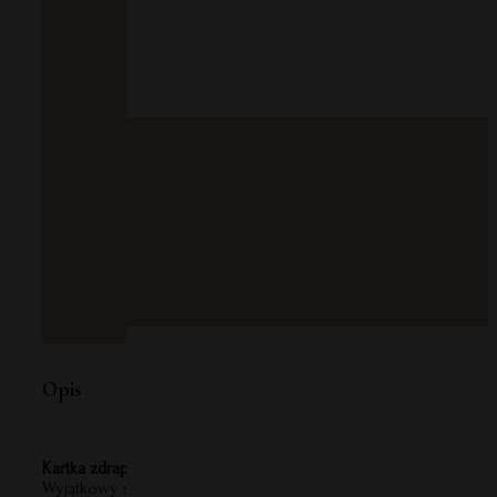
Opis
Kartka zdrapka – Czy zostaniesz moją Chrzestną?
Wyjątkowy sposób na zadanie tego ważnego pytania! Kartka zdrap