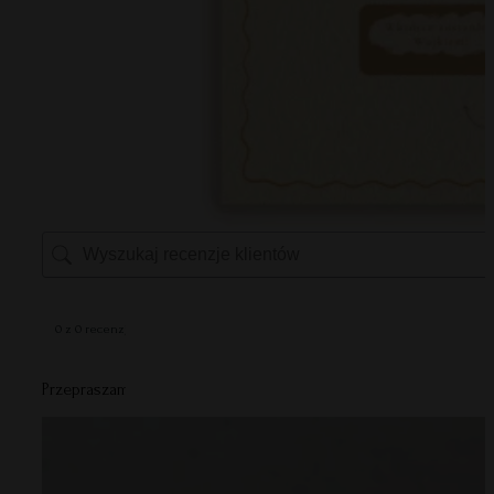
0 z 0 recenzji
Przepraszamy, żadne recenzje nie pasują do twoich aktualnych 