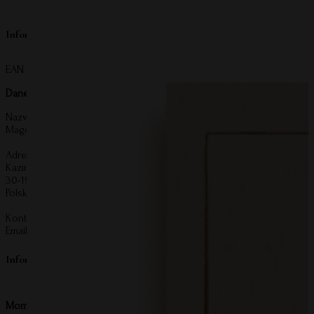
Informacje o producencie
EAN produktu:
5907284612057
Dane producenta:
Nazwa:
Magdalena Zmarzlińska Grupa Kreatywna
Adres:
Kazimierza Wierzyńskiego 55/5
30-198 Kraków
Polska
Kontakt:
Email:
kontakt@mommyplanner.pl
Informacje o bezpieczeństwie produktu
Mommy Planner