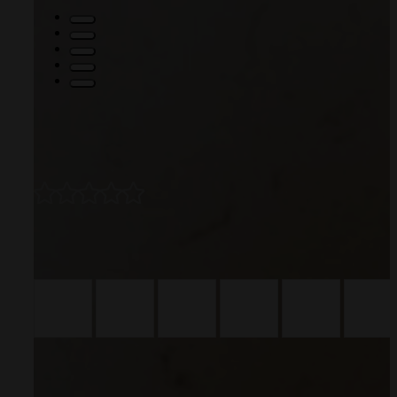
Kartka zdrapka – Czy zostaniesz moją Chrzestną?
Kartka z
19,00
zł
0 opinii
Wyjątkowy sposób na zadanie tego ważnego pytania
Kartka zdrapka 
Motyw :
Czy zostaniesz moją Chrzestną?