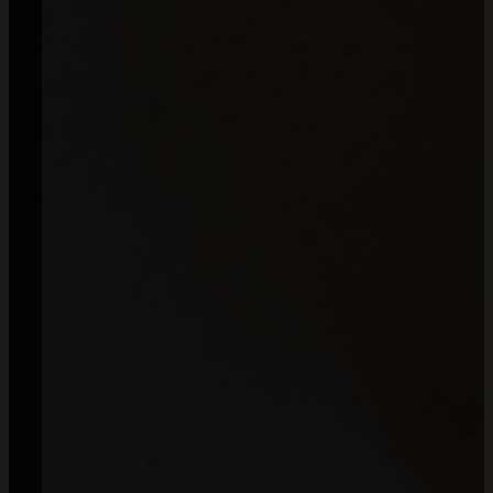
Od 2018 roku zaufały nam dziesiątki tysięcy klientów
— dziękujemy, że możemy być częścią Waszych historii.
Napisz:
kontakt@mommyplanner.pl
Zadzwoń:
+48 570 777 041
(pon. – pt. 10:00-14:00)
Facebook
Instagram
TikTok
Zamówienia
Regulamin
Dostawa i koszty wysyłki
Zwroty
Sposoby płatności