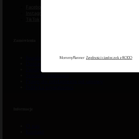
Facebook
Instagram
TikTok
Zamówienia
Regulamin
MommyPlanner
Zgodności ciasteczek z RODO
Dostawa i koszty wysyłki
Zwroty
Sposoby płatności
Prawo do odstąpienia od umowy
Polityka prywatności
Informacje
O nas
Kontakt