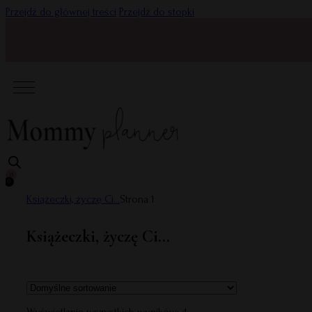
Przejdź do głównej treści
Przejdź do stopki
0
0
Książeczki, życzę Ci...
Strona 1
Książeczki, życzę Ci...
Wyświetlanie wszystkich wyników: 4