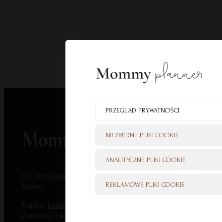
PRZEGLĄD PRYWATNOŚCI
NIEZBĘDNE PLIKI COOKIE
ANALITYCZNE PLIKI COOKIE
Od 2018 roku zaufały nam dziesiątki tysięcy klientów — dzię
REKLAMOWE PLIKI COOKIE
historii.
Napisz:
kontakt@mommyplanner.pl
Zadzwoń:
+48 570 777 041
(pon. – pt. 10:00-14:00)