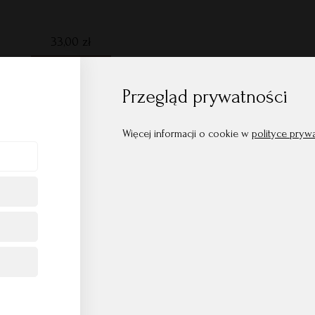
33,00
zł
Dodaj do koszyka
Przegląd prywatności
Więcej informacji o cookie w
polityce pryw
kujemy, że możemy być częścią Waszych