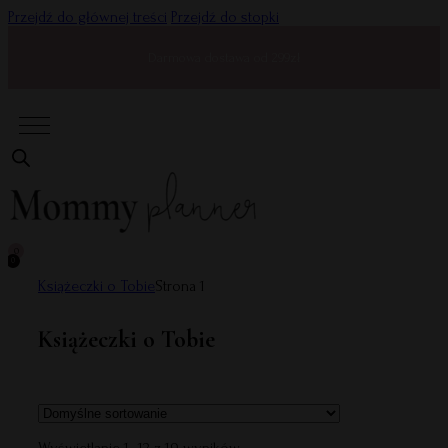
Przejdź do głównej treści
Przejdź do stopki
Darmowa dostawa od 299zł
0
0
Książeczki o Tobie
Strona 1
Książeczki o Tobie
Wyświetlanie 1–12 z 19 wyników