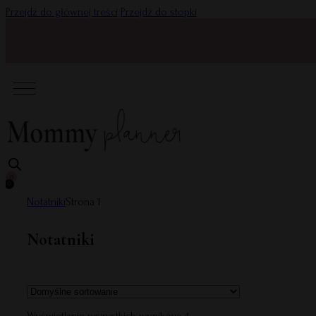
Przejdź do głównej treści
Przejdź do stopki
0
0
Notatniki
Strona 1
Notatniki
Wyświetlanie wszystkich wyników: 4