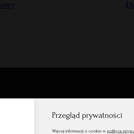
iowy
Da
a
Przegląd prywatności
kujemy, że możemy być częścią Waszych
Więcej informacji o cookie w
polityce pryw