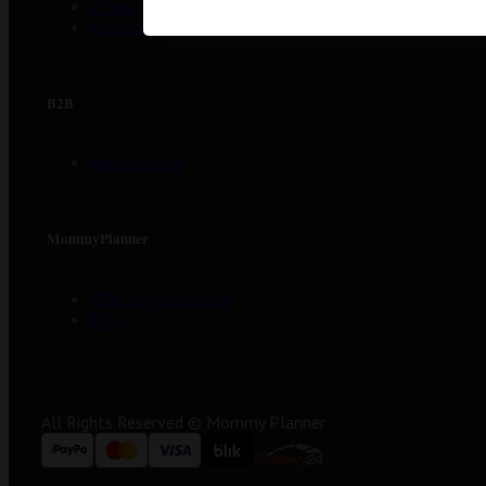
O nas
Kontakt
B2B
Współpraca
MommyPlanner
Pliki do pobrania
Blog
All Rights Reserved © Mommy Planner