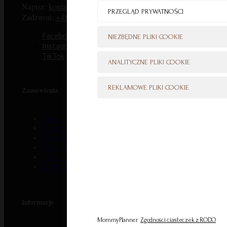
Napisz:
kontakt@mommyplanner.pl
PRZEGLĄD PRYWATNOŚCI
Zadzwoń:
+48 570 777 041
(pon. – pt. 10:00-14:00)
Facebook
NIEZBĘDNE PLIKI COOKIE
Instagram
TikTok
ANALITYCZNE PLIKI COOKIE
REKLAMOWE PLIKI COOKIE
Zamówienia
Regulamin
Dostawa i koszty wysyłki
Zwroty
Sposoby płatności
Prawo do odstąpienia od umowy
Polityka prywatności
Informacje
MommyPlanner
Zgodności ciasteczek z RODO