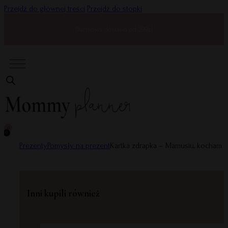
Przejdź do głównej treści
Przejdź do stopki
Darmowa dostawa od 299zł
0
0
Prezenty
Pomysły na prezent
Kartka zdrapka – Mamusiu, kocham C
Inni kupili również