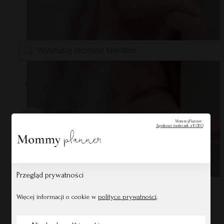
1-1 z 1 recenzji
Anonim
Zweryfikowany właściciel
MommyPlanner
Zgodności ciasteczek z RODO
Kartka zdrapka – Mamusiu, kocham Ci
Przegląd prywatności
Więcej informacji o cookie w
polityce prywatności
.