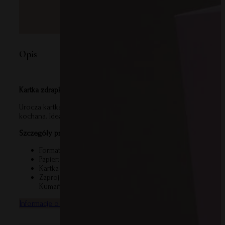
Opis
Kartka zdrapka – Mamusiu, kocham Cię
Urocza kartka-zdrapka, która pozwoli w niebanalny sposób powie
kochana. Idealna na Dzień Matki, urodziny lub po prostu – bez oka
Szczegóły produktu:
Format kartki: 12×17 cm
Papier: wysokiej jakości papier o gramaturze 300g
Kartka dwustronnie zadrukowana, w komplecie z kopertą w 
Zaprojektowana i wyprodukowana w Polsce, we współpracy 
Kumańską
Informacje o bezpieczeństwie produktu
Informacje o producenci