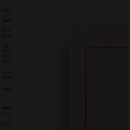
EAN produktu:
5907284612545
Dane producenta:
Nazwa:
Magdalena Zmarzlińska Grupa Kreatywna
Adres:
Kazimierza Wierzyńskiego 55/5
30-198 Kraków
Polska
Kontakt:
Email:
kontakt@mommyplanner.pl
Informacje o bezpieczeństwie produktu
Mommy Planner
Trzymaj z daleka od otwartego ognia i wysokich temperatur.
Przechowuj z dala od wody i wilgoci – kontakt może uszkodzić produ