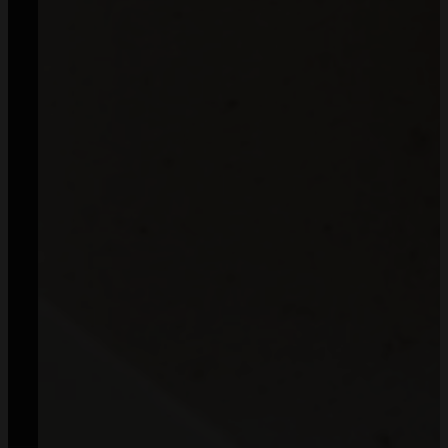
Informacje
O nas
Kontakt
B2B
Współpraca
MommyPlanner
Pliki do pobrania
Blog