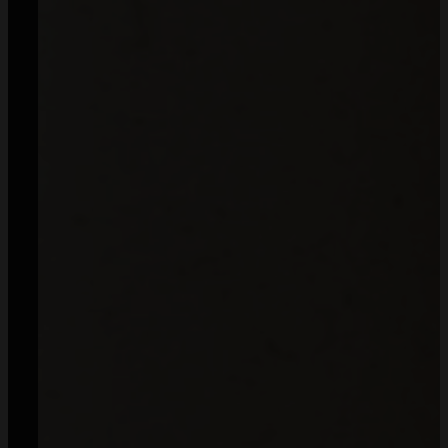
Od 2018 roku zaufały nam dziesiątki tysięcy klientów
— dziękujemy, że możemy być częścią Waszych historii.
Napisz:
kontakt@mommyplanner.pl
Zadzwoń:
+48 570 777 041
(pon. – pt. 10:00-14:00)
Facebook
Instagram
TikTok
Zamówienia
Regulamin
Dostawa i koszty wysyłki
Zwroty
Sposoby płatności
Prawo do odstąpienia od umowy
Polityka prywatności