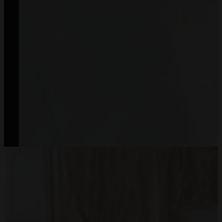
MommyPlanner
Pliki do pobrania
Blog
All Rights Reserved © Mommy Planner