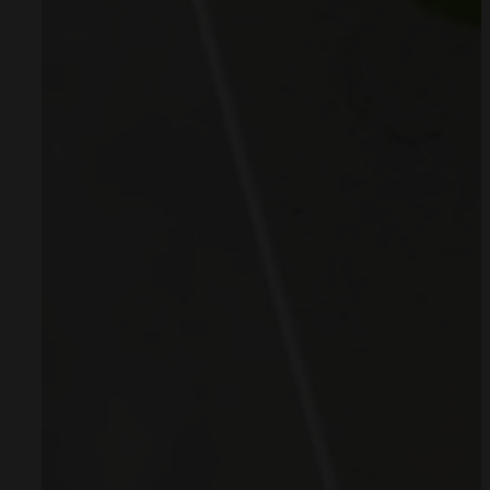
0 opinii
Easter Bunny to pięknie ilustrowana akwarelą kartka Wielkanocna, będą
ilość
Kartka
na wielkanoc
-
Easter
Bunny
Darmowa dostawa od 299zł
14 dni na zwrot
Szybkie płatności Blik.
Kup teraz, zapłać za 30 dni.