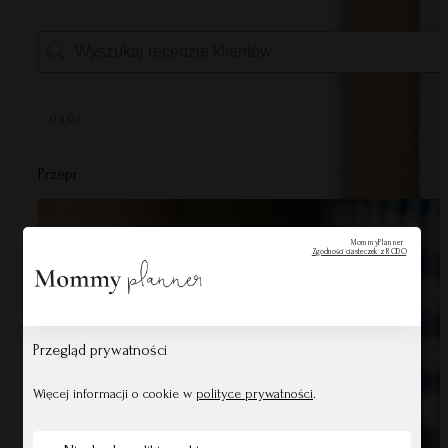
0 z 0 recenzji
Przepraszamy, żadne recenzje nie pasują do twoich aktualnych 
MommyPlanner
Zgodności ciasteczek z RODO
Przegląd prywatności
Więcej informacji o cookie w
polityce prywatności
.