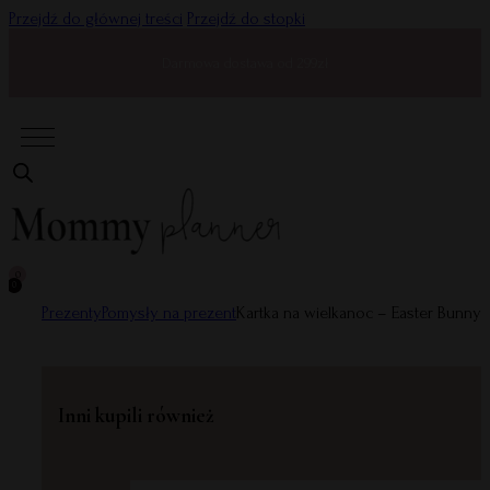
Przejdź do głównej treści
Przejdź do stopki
Darmowa dostawa od 299zł
0
0
Prezenty
Pomysły na prezent
Kartka na wielkanoc – Easter Bunny
Inni kupili również