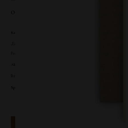
Opis
Kartka na wielkanoc “Easter Bunny” – Przynieś Wiosnę do Domu
„Easter Bunny” to urocza
kartka na wielkanoc
, która zawoła wios
Projekt wykonany przez ilustratorkę Agnieszkę Kumańską przeds
Akwarelowa Ilustracja na Kartce “Easter Bunny”
Ilustracja wykonana akwarelą, znaną ze swojej zdolności do odda
Specyfikacje Produktu:
Format kartki: 12x17cm
Papier: wysokiej jakości papier o gramaturze 300g
Kartka w komplecie z kopertą w stylu kraft, co czyni ją 