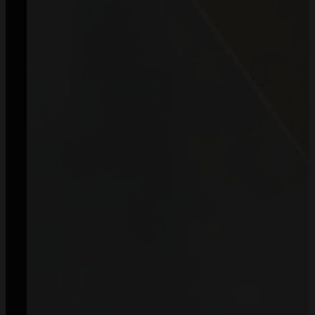
Zamówienia
Regulamin
Dostawa i koszty wysyłki
Zwroty
Sposoby płatności
Prawo do odstąpienia od umowy
Polityka prywatności
Informacje
O nas
Kontakt
B2B
Współpraca