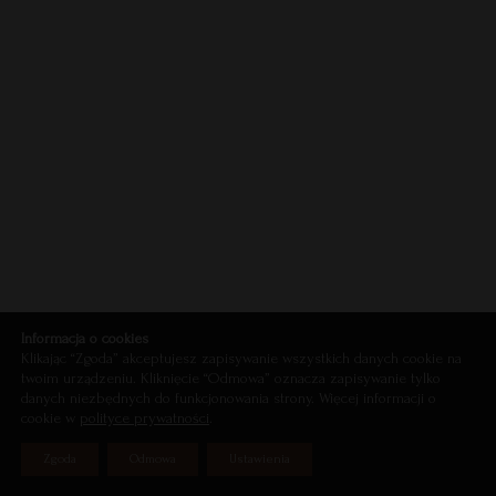
Informacja o cookies
Klikając “Zgoda” akceptujesz zapisywanie wszystkich danych cookie na
twoim urządzeniu. Kliknięcie “Odmowa” oznacza zapisywanie tylko
danych niezbędnych do funkcjonowania strony. Więcej informacji o
cookie w
polityce prywatności
.
Ka
Zgoda
Odmowa
Ustawienia