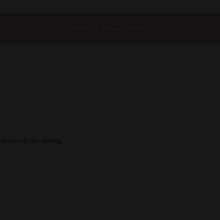
Darmowa dostawa od 299zł
shine/oh my darling