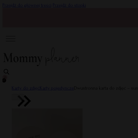
Przejdź do głównej treści
Przejdź do stopki
0
0
Karty do zdjęć
Karty pojedyncze
Dwustronna karta do zdjęć – sun