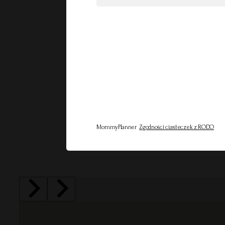
MommyPlanner
Zgodności ciasteczek z RODO