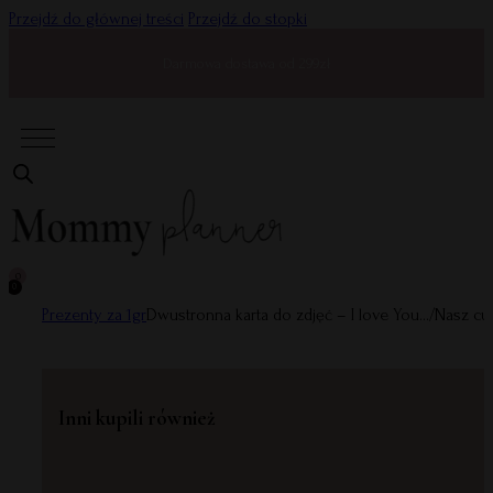
Przejdź do głównej treści
Przejdź do stopki
Darmowa dostawa od 299zł
0
0
Prezenty za 1gr
Dwustronna karta do zdjęć – I love You…/Nasz cud
Inni kupili również