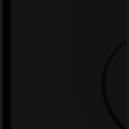
Od 2018 roku zaufały nam dziesiątki tysięcy klientów
— dziękujemy, że możemy być częścią Waszych historii.
Napisz:
kontakt@mommyplanner.pl
Zadzwoń:
+48 570 777 041
(pon. – pt. 10:00-14:00)
Facebook
Instagram
TikTok
Zamówienia
Regulamin
Dostawa i koszty wysyłki
Zwroty
Sposoby płatności
Prawo do odstąpienia od umowy
Polityka prywatności