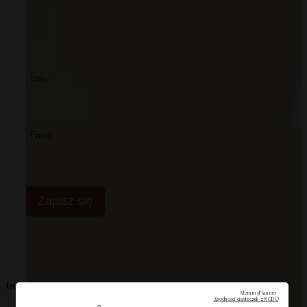
Imię
Email
Zapisz się
Informacje o producencie
MommyPlanner
Zgodności ciasteczek z RODO