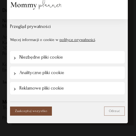
Dane producenta:
Nazwa:
Magdalena Zmarzlińska Grupa Kreatywna
Przegląd prywatności
Adres:
Więcej informacji o cookie w
polityce prywatności
.
Kazimierza Wierzyńskiego 55/5
30-198 Kraków
Polska
Niezbędne pliki cookie
Kontakt:
Email:
kontakt@mommyplanner.pl
Analityczne pliki cookie
Informacje o bezpieczeństwie produktu
Reklamowe pliki cookie
Mommy Planner
Trzymaj z daleka od otwartego ognia i wysokich temperatur.
Zaakceptuj wszystko
Odrzuć
Przechowuj z dala od wody i wilgoci – kontakt może uszkodzić produ