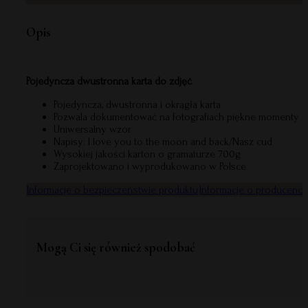
Opis
Pojedyncza dwustronna karta do zdjęć
Pojedyncza, dwustronna i okrągła karta
Pozwala dokumentować na fotografiach piękne momenty z
Uniwersalny wzór
Napisy: I love you to the moon and back/Nasz cud
Wysokiej jakości karton o gramaturze 700g
Zaprojektowano i wyprodukowano w Polsce
Informacje o bezpieczeństwie produktu
Informacje o producenci
Mogą Ci się również spodobać