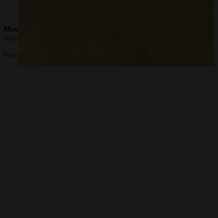
Mommy Planner
Trzymaj z daleka od otwartego ognia i wysokich temperatur.
Przechowuj z dala od wody i wilgoci – kontakt może uszkodzić produ
Bambusowo-b