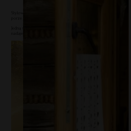
Stylowy, retro kocyk w beżowej odsłonie, stworzony z myślą o co
porze roku.
Jedną stronę zdobi motyw misia w klasycznej, stonowanej kolor
nadaje całości wyjątkowego stylu i podkreśla jego unikatowy cha