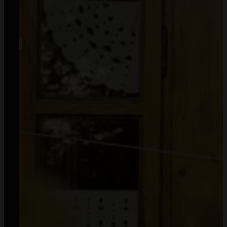
Od 2018 roku zaufały nam dziesiątki tysięcy klientów
— dziękujemy, że możemy być częścią Waszych historii.
Napisz:
kontakt@mommyplanner.pl
Zadzwoń:
+48 570 777 041
(pon. – pt. 10:00-14:00)
Facebook
Instagram
TikTok
Zamówienia