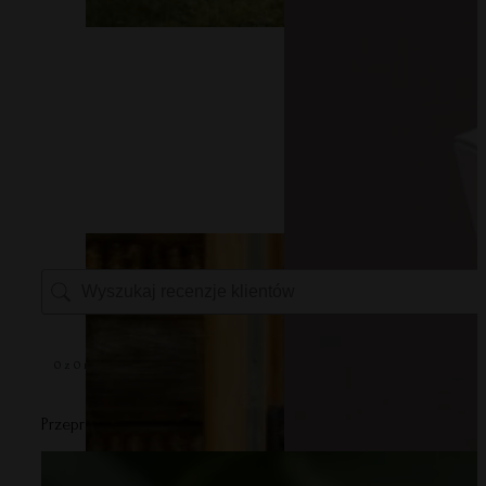
Bambusowo-baw
0 z 0 recenzji
Przepraszamy, żadne recenzje nie pasują do twoich aktualnych 