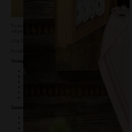
Do kocyka dołączony jest bawełniany woreczek z napisem, który 
od pierwszego dnia życia, co czyni go doskonałym wyborem dla n
„Oat Teddy Bear” to coś więcej niż kocyk – to piękny, funkcjon
Początek formularza
Szczegóły produktu:
Wymiary: 100 x 80cm (+/- 5cm)
Skład: 50% bambus 50% bawełna
Certyfikat: W trosce o największą jakość i bezpieczeństwo
Kocyk wykonany w tradycyjnej Polskiej dziewiarni
Wzór w beżowej kolorystyce z motywem pluszowego mis
Zaprojektowany i wyprodukowany w Polsce
Zestaw zawiera:
Dwustronny kocyk do robienia zdjęć
2 sznurki do oznaczania wieku
Bawełniany woreczek z napisem o wymiarach 35x35cm