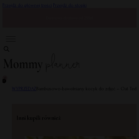
Przejdź do głównej treści
Przejdź do stopki
Darmowa dostawa od 299zł
0
0
WYPRZEDAŻ
Bambusowo-bawełniany kocyk do zdjęć – Oat Tedd
Inni kupili również