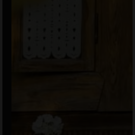
Regulamin
Dostawa i koszty wysyłki
Zwroty
Sposoby płatności
Prawo do odstąpienia od umowy
Polityka prywatności
Informacje
O nas
Kontakt
B2B
Współpraca
MommyPlanner