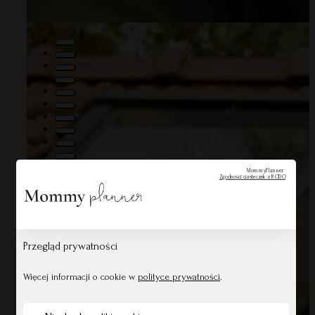
MommyPlanner
Zgodności ciasteczek z RODO
Przegląd prywatności
Więcej informacji o cookie w
polityce prywatności
.