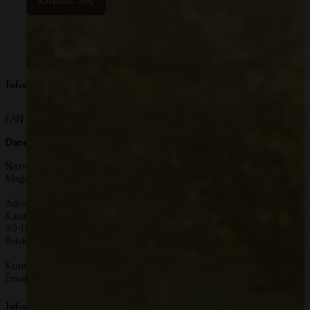
Informacje o producencie
EAN produktu:
5907284612187
Dane producenta:
Nazwa:
Magdalena Zmarzlińska Grupa Kreatywna
Adres:
Kazimierza Wierzyńskiego 55/5
30-198 Kraków
Polska
Kontakt:
Email:
kontakt@mommyplanner.pl
Informacje o bezpieczeństwie produktu