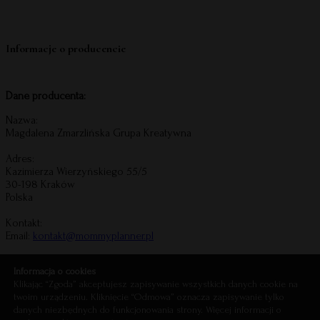
Informacje o producencie
Dane producenta:
Nazwa:
Magdalena Zmarzlińska Grupa Kreatywna
Adres:
Kazimierza Wierzyńskiego 55/5
30-198 Kraków
Polska
Kontakt:
Email:
kontakt@mommyplanner.pl
Informacje o bezpieczeństwie produktu
Informacja o cookies
Klikając “Zgoda” akceptujesz zapisywanie wszystkich danych cookie na
twoim urządzeniu. Kliknięcie “Odmowa” oznacza zapisywanie tylko
danych niezbędnych do funkcjonowania strony. Więcej informacji o
Mommy Planner