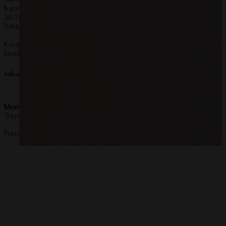
Kazimierza Wierzyńskiego 55/5
30-198 Kraków
Polska
Kontakt:
Email:
kontakt@mommyplanner.pl
Informacje o bezpieczeństwie produktu
Mommy Planner
Trzymaj z daleka od otwartego ognia i wysokich temperatur.
Przechowuj z dala od wody i wilgoci – kontakt może uszkodzić produ