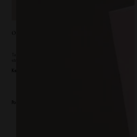
Opis
Ta wyjątkowa książeczka to wspaniały sposób, aby podziękować n
strona książeczki to okazja, aby dzieci mogły w kreatywny i oso
Książeczka zawiera:
Zabawne, proste zadania i pytania, które pomagają dzieci
Miejsce na własne rysunki i notatki, co czyni prezent wyj
Przyjazne dla dzieci ilustracje, które w pełni zachęcają do 
Podsumowując, Książeczka dla najlepszego Nauczyciela łączy w s
Format: A6
12 stron do kreatywnego wypełnienia (treści neutralne po
Piękną oprawę z ekologicznego papieru w kolorze kiwi ze
W środku biały papier 120g