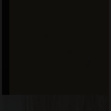
B2B
Współpraca
MommyPlanner
Pliki do pobrania
Blog
All Rights Reserved © Mommy Planner