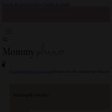
Przejdź do głównej treści
Przejdź do stopki
Darmowa dostawa od 299zł
0
0
Prezenty
Pomysły na prezent
Książeczka dla najlepszego Nauczyci
Inni kupili również