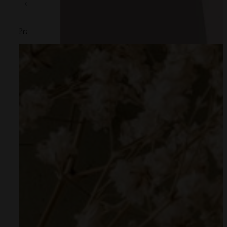
0 z 0 recenzji
Przepraszamy, żadne recenzje nie pasują do twoich aktualnych 