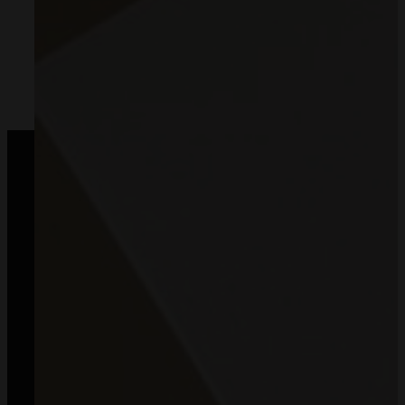
Szybkie płatności Blik.
Kup teraz, zapłać za 30 dni.
Od 2018 roku zaufały nam dziesiątki tysięcy klientów
— dziękujemy, że możemy być częścią Waszych historii.
Napisz:
kontakt@mommyplanner.pl
Zadzwoń:
+48 570 777 041
(pon. – pt. 10:00-14:00)
Facebook