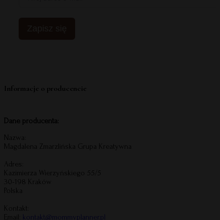
Zapisz się
Informacje o producencie
Dane producenta:
Nazwa:
Magdalena Zmarzlińska Grupa Kreatywna
Adres:
Kazimierza Wierzyńskiego 55/5
30-198 Kraków
Polska
Kontakt:
Email:
kontakt@mommyplanner.pl