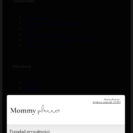
Zamówienia
Regulamin
Dostawa i koszty wysyłki
Zwroty
Sposoby płatności
Prawo do odstąpienia od umowy
Polityka prywatności
Informacje
O nas
Kontakt
MommyPlanner
Zgodności ciasteczek z RODO
B2B
Współpraca
Przegląd prywatności