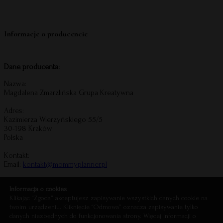
Informacje o producencie
Dane producenta:
Nazwa:
Magdalena Zmarzlińska Grupa Kreatywna
Adres:
Kazimierza Wierzyńskiego 55/5
30-198 Kraków
Polska
Kontakt:
Email:
kontakt@mommyplanner.pl
Informacje o bezpieczeństwie produktu
Informacja o cookies
Klikając “Zgoda” akceptujesz zapisywanie wszystkich danych cookie na
twoim urządzeniu. Kliknięcie “Odmowa” oznacza zapisywanie tylko
danych niezbędnych do funkcjonowania strony. Więcej informacji o
Mommy Planner